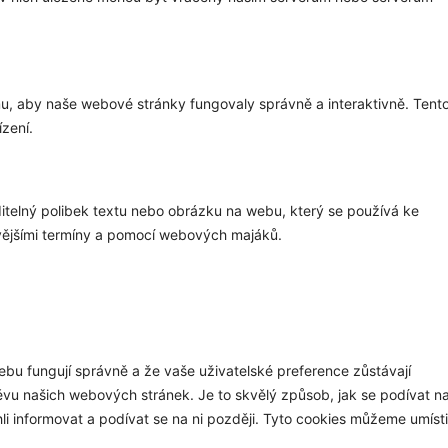
mu, aby naše webové stránky fungovaly správně a interaktivně. Tent
zení.
itelný polibek textu nebo obrázku na webu, který se používá ke
vějšími termíny a pomocí webových majáků.
webu fungují správně a že vaše uživatelské preference zůstávají
ěvu našich webových stránek. Je to skvělý způsob, jak se podívat n
hli informovat a podívat se na ni později. Tyto cookies můžeme umísti