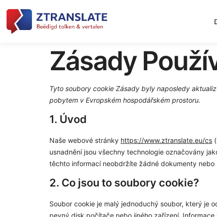
Zásady Použív
Tyto soubory cookie Zásady byly naposledy aktuali
pobytem v Evropském hospodářském prostoru.
1. Úvod
Naše webové stránky
https://www.ztranslate.eu/cs
(
usnadnění jsou všechny technologie označovány jako „
těchto informací neobdržíte žádné dokumenty nebo
2. Co jsou to soubory cookie?
Soubor cookie je malý jednoduchý soubor, který je 
pevný disk počítače nebo jiného zařízení. Informac