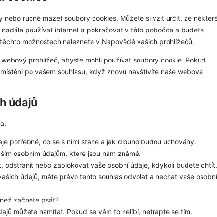
 nebo ručně mazet soubory cookies. Můžete si vzít určit, že někter
 nadále používat internet a pokračovat v této pobočce a budete
 o těchto možnostech naleznete v Napovědě vašich prohlížečů.
 webový prohlížeč, abyste mohli používat soubory cookie. Pokud
umístěni po vašem souhlasu, když znovu navštívíte naše webové
ch údajů
a:
je potřebné, co se s nimi stane a jak dlouho budou uchovány.
vašim osobním údajům, které jsou nám známé.
, odstranit nebo zablokovat vaše osobní údaje, kdykoli budete chtít.
ašich údajů, máte právo tento souhlas odvolat a nechat vaše osobní
 než začnete psát?.
dajů můžete namítat. Pokud se vám to nelíbí, netrapte se tím.