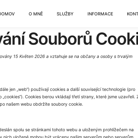
DOMOV
O MNĚ
SLUŽBY
INFORMACE
KON
ání Souborů Cooki
zovány 15 Květen 2026 a vztahuje se na občany a osoby s trvalým
dále jen „web“) používají cookies a další související technologie (pro
cookies“). Cookies berou vkládají třetí strany, které jsme uzavřeli. 
 po našem webu obdržíte soubory cookie.
odeslán spolu se stránkami tohoto webu a uloženým prohlížečem na
e v nich uložené mohou být vráceny našim serverům nebo serverům