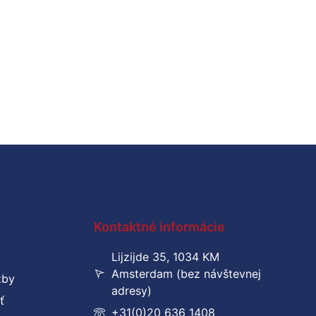
Kontaktné informácie
Lijzijde 35, 1034 KM
Amsterdam (bez návštevnej
žby
adresy)
ť
+31(0)20 636 1408