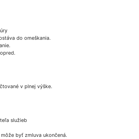
túry
dostáva do omeškania.
nie.
opred.
tované v plnej výške.
eľa služieb
ce môže byť zmluva ukončená.