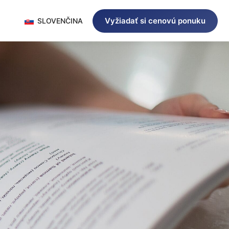
Vyžiadať si cenovú ponuku
SLOVENČINA