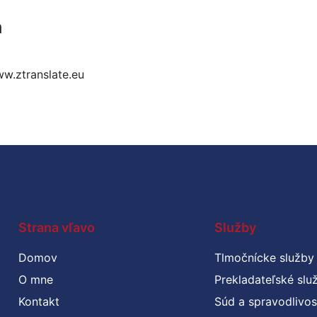
a
w.ztranslate.eu
Strana vľavo
Služby
Domov
Tlmočnícke služby
O mne
Prekladateľské slu
Kontakt
Súd a spravodlivos