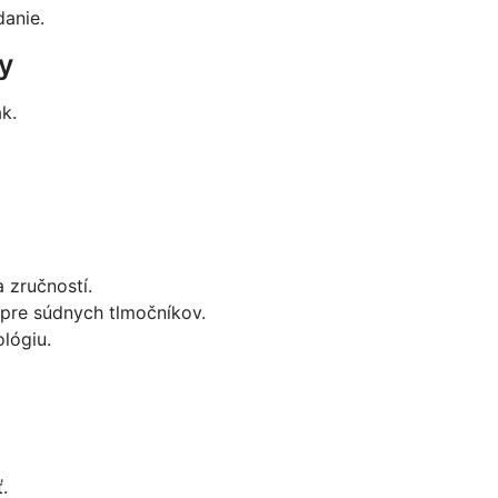
danie.
y
k.
 zručností.
 pre súdnych tlmočníkov.
lógiu.
.