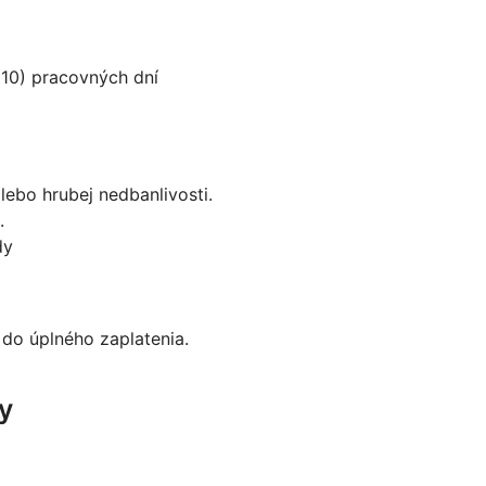
(10) pracovných dní
ebo hrubej nedbanlivosti.
.
dy
do úplného zaplatenia.
y