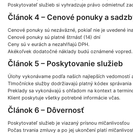
Poskytovateľ služieb si vyhradzuje právo odmietnuť za
Článok 4 – Cenové ponuky a sadzb
Cenové ponuky sú nezáväzné, pokiaľ nie je uvedené ina
Cenové ponuky sú platné štrnásť (14) dní
Ceny sú v eurách a nezahŕňajú DPH.
Akékoľvek dodatočné náklady budú oznámené vopred.
Článok 5 – Poskytovanie služieb
Úlohy vykonávame podľa našich najlepších vedomostí a
Tlmočnícke služby dodržiavajú platný kódex správania
Preklady sa vykonávajú s ohľadom na kontext a termino
Klient poskytuje všetky potrebné informácie včas.
Článok 6 – Dôvernosť
Poskytovateľ služieb je viazaný prísnou mlčanlivosťou
Počas trvania zmluvy a po jej ukončení platí mlčanlivosť