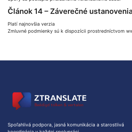
Článok 14 – Záverečné ustanoveni
Platí najnovšia verzia
Zmluvné podmienky sú k dispozícii prostredníctvom
ww
Spoľahlivá podpora, jasná komunikácia a starostlivá
koordinácia v každej spolupráci.