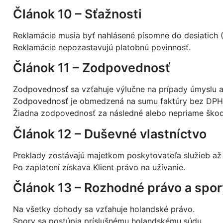
Článok 10 – Sťažnosti
Reklamácie musia byť nahlásené písomne do desiatich 
Reklamácie nepozastavujú platobnú povinnosť.
Článok 11 – Zodpovednosť
Zodpovednosť sa vzťahuje výlučne na prípady úmyslu al
Zodpovednosť je obmedzená na sumu faktúry bez DPH
Žiadna zodpovednosť za následné alebo nepriame ško
Článok 12 – Duševné vlastníctvo
Preklady zostávajú majetkom poskytovateľa služieb až 
Po zaplatení získava Klient právo na užívanie.
Článok 13 – Rozhodné právo a spor
Na všetky dohody sa vzťahuje holandské právo.
Spory sa postúpia príslušnému holandskému súdu.