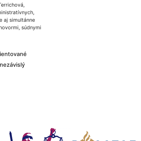
Terrichová,
nistratívnych,
 aj simultánne
zhovormi, súdnymi
rientované
 nezávislý